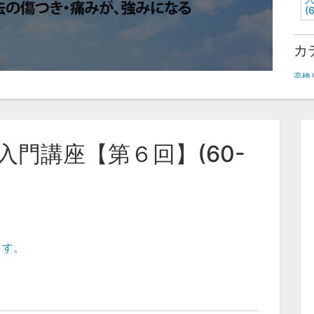
(
カ
高橋
門講座【第６回】(60-
ます。