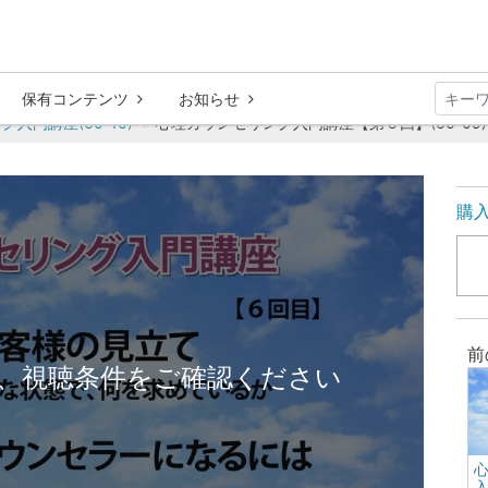
保有コンテンツ
お知らせ
門講座(60-10)
心理カウンセリング入門講座【第６回】(60-09)
購
前
、視聴条件をご確認ください