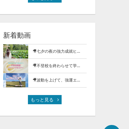
新着動画
🎥七夕の夜の強力成就ヒーリング2026（97-27）
🎥不登校を終わらせて学校に戻そう!不登校問題ベーシックセミナー（116-01）
🎥波動を上げて、強運エネルギーの波に乗り幸せになるエネルギーワーク2025（97-26）
もっと見る