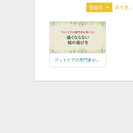
登録日
再生数
フットケアの専門家が教える！ 痛くならない靴の選び方（112-01）