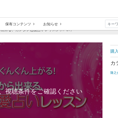
保有コンテンツ
お知らせ
来る、カンタン恋愛占いレッスン(11-07)
購
カ
隆之
、視聴条件をご確認ください