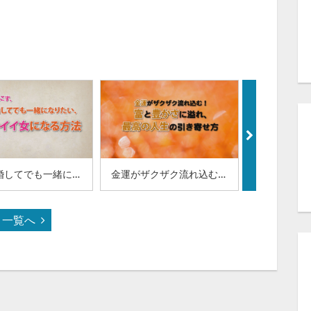
彼が離婚してでも一緒になりたい、運命のイイ女になる方法(11-14)
金運がザクザク流れ込む！富と豊かさに溢れ最高の人生の引き寄せ方(11-12)
一覧へ