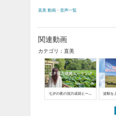
直美 動画・音声一覧
関連動画
カテゴリ：直美
七夕の夜の強力成就ヒーリング2026（97-27）