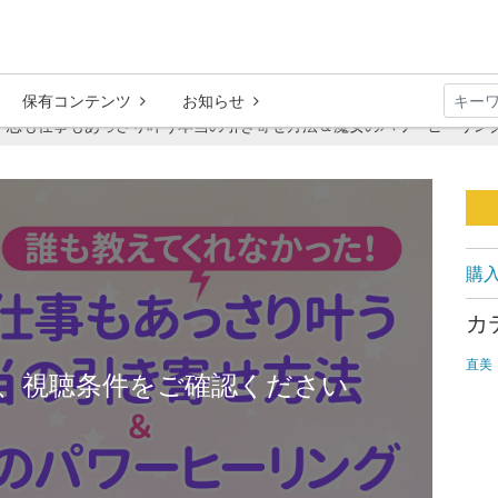
保有コンテンツ
お知らせ
恋も仕事もあっさり叶う本当の引き寄せ方法＆魔女のパワーヒーリング（
購
カ
直美
、視聴条件をご確認ください