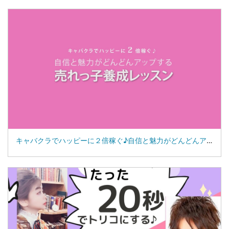
キャバクラでハッピーに２倍稼ぐ♪自信と魅力がどんどんアップする売れっ子養成レッスン