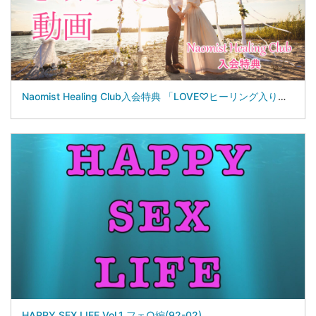
Naomist Healing Club入会特典 「LOVE♡ヒーリング入り動画」(97-07)
HAPPY SEX LIFE Vol.1 フェ○編(92-02)