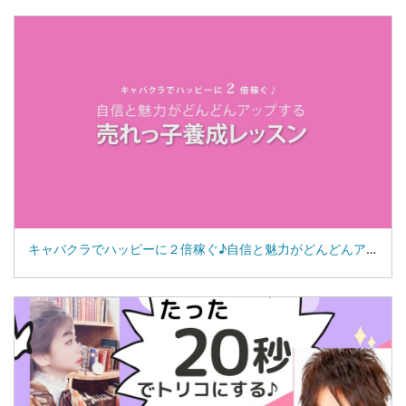
キャバクラでハッピーに２倍稼ぐ♪自信と魅力がどんどんアップする売れっ子養成レッスン