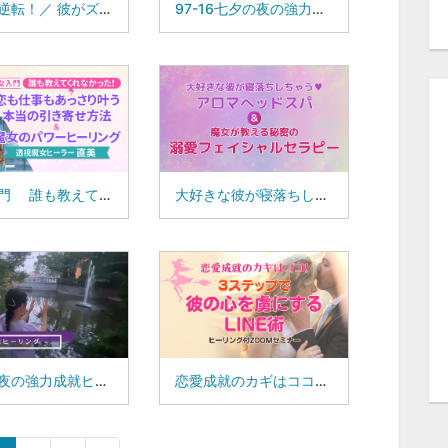
＼一発逆転！／ 彼がズブズブに依存する！溺愛される女になれる❤７つの恋愛心理学（97-15）
97-16七夕の夜の強力成就ヒーリング
魔女入門 誰も教えてくれなかった！恋も仕事もあっさり叶う本当の引き寄せ方法＆魔女のパワーヒーリング（97-19）
大好きな彼が寝落ちしちゃう♡アロマヘッドスパ＆魔女が教える秘密の溺愛フェイシャルセラピー(97-18)
七夕の夜の強力成就ヒーリング2025（97-25）
恋愛成就のカギはココ！３ステップで彼の心を虜にするLINE術(97-24)