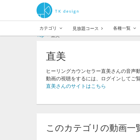
カテゴリ
各種一覧
見放題コース
Top
直美
直美
ヒーリングカウンセラー直美さんの音声
動画の視聴をするには、ログインしてご
直美さんのサイトはこちら
このカテゴリの動画一